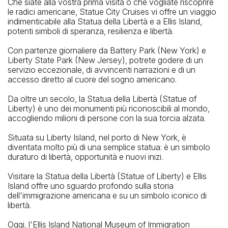
Che siate alla vostra prima visita o che vogliate riscoprire
Liberty State Park, 1 Audrey Zapp Dr, Jersey City, NJ
le radici americane, Statue City Cruises vi offre un viaggio
07305
indimenticabile alla Statua della Libertà e a Ellis Island,
Telefono: 877-523-9849
potenti simboli di speranza, resilienza e libertà.
Con partenze giornaliere da Battery Park (New York) e
Liberty State Park (New Jersey), potrete godere di un
servizio eccezionale, di avvincenti narrazioni e di un
accesso diretto al cuore del sogno americano.
Da oltre un secolo, la Statua della Libertà (Statue of
Liberty) è uno dei monumenti più riconoscibili al mondo,
accogliendo milioni di persone con la sua torcia alzata.
Situata su Liberty Island, nel porto di New York, è
diventata molto più di una semplice statua: è un simbolo
duraturo di libertà, opportunità e nuovi inizi.
Visitare la Statua della Libertà (Statue of Liberty) e Ellis
Island offre uno sguardo profondo sulla storia
dell'immigrazione americana e su un simbolo iconico di
libertà.
Oggi, l'Ellis Island National Museum of Immigration