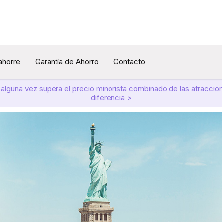
 ahorre
Garantía de Ahorro
Contacto
 alguna vez supera el precio minorista combinado de las atracci
diferencia >