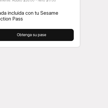
mente: Adulto $26.00 - Niño $17.00
ada incluida con tu Sesame
action Pass
Obtenga su pase