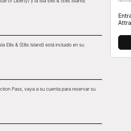
 of Liberty) y la Isla Ellis & (Ellis Island)
Normal
Entr
Attr
la Ellis & (Ellis Island) está incluido en su
ion Pass, vaya a su cuenta para reservar su