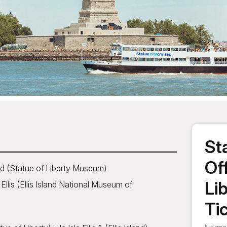
St
Off
ad (Statue of Liberty Museum)
Lib
Ellis (Ellis Island National Museum of
Ti