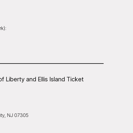
k):
of Liberty and Ellis Island Ticket
City, NJ 07305