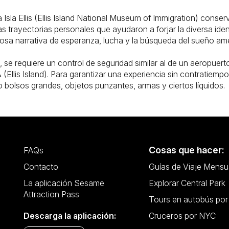
 Isla Ellis (Ellis Island National Museum of Immigration) conser
las trayectorias personales que ayudaron a forjar la diversa iden
erosa narrativa de esperanza, lucha y la búsqueda del sueño am
, se requiere un control de seguridad similar al de un aeropuerto
is & (Ellis Island). Para garantizar una experiencia sin contratie
mo bolsos grandes, objetos punzantes, armas y ciertos líquidos.
Cosas que hacer:
FAQs
Contacto
Guías de Viaje Mensu
La aplicación Sesame
Explorar Central Park
Attraction Pass
Tours en autobús po
Descarga la aplicación:
Cruceros por NYC