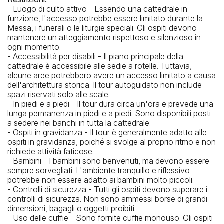
- Luogo di culto attivo - Essendo una cattedrale in
funzione, l'accesso potrebbe essere limitato durante la
Messa, i funerali o le liturgie speciali. Gli ospiti devono
mantenere un atteggiamento rispettoso e silenzioso in
ogni momento.
- Accessibilità per disabili - Il piano principale della
cattedrale è accessibile alle sedie a rotelle. Tuttavia,
alcune aree potrebbero avere un accesso limitato a causa
dell'architettura storica. Il tour autoguidato non include
spazi riservati solo alle scale.
- In piedi e a piedi - Il tour dura circa un'ora e prevede una
lunga permanenza in piedi e a piedi. Sono disponibili posti
a sedere nei banchi in tutta la cattedrale.
- Ospiti in gravidanza - Il tour è generalmente adatto alle
ospiti in gravidanza, poiché si svolge al proprio ritmo e non
richiede attività faticose.
- Bambini - I bambini sono benvenuti, ma devono essere
sempre sorvegliati. L'ambiente tranquillo e riflessivo
potrebbe non essere adatto ai bambini molto piccoli.
- Controlli di sicurezza - Tutti gli ospiti devono superare i
controlli di sicurezza. Non sono ammessi borse di grandi
dimensioni, bagagli o oggetti proibiti.
- Uso delle cuffie - Sono fornite cuffie monouso. Gli ospiti