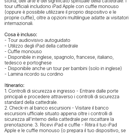
storia, dell'arte e del significato spirituale della cattedrale. I
tour ufficiali includono iPad Apple con cuffie monouso
(oppure è possibile utilizzare il proprio dispositivo e le
proprie cuffie), oltre a opzioni multilingue adatte ai visitatori
internazionali.
Cosa è incluso:
- Tour audiovisivo autoguidato
- Utilizzo degli iPad della cattedrale
- Cuffie monouso
- Disponibile in inglese, spagnolo, francese, italiano,
La stazione di metropolitana più vicina
tedesco e portoghese
- Disponibile anche un tour per bambini (solo in inglese)
5 Avenue/53 St station
- Lamina ricordo su cordino
La fermata del bus più vicina
Itinerario:
E 50 St & 5 Av
1. Controlli di sicurezza e ingresso - Entrare dalle porte
principali e procedere attraverso i controlli di sicurezza
standard della cattedrale.
2. Check-in al banco escursioni - Visitare il banco
escursioni ufficiale situato appena oltre i controlli di
sicurezza all'interno della cattedrale per riscattare la
prenotazione. 3. Ricevi iPad e cuffie - Ritira il tuo iPad
Apple e le cuffie monouso (o prepara il tuo dispositivo, se