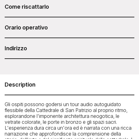
incluso nel tuo Sesame Attraction Pass.
Come riscattarlo
Dopo aver acquistato il Sesame Attraction Pass, accedi al
tuo account per prenotare il biglietto.
Orario operativo
Dettagli per il check-in: effettua il check-in all'arrivo e
Tutti i giorni: dalle 9:00 alle 17:00
presenta la conferma della prenotazione al personale del
Indirizzo
banco escursioni. Il banco escursioni si trova all'interno
della cattedrale, subito dopo i controlli di sicurezza.
St. Patrick's Cathedral Self-Guided Audio Tour
St. Patrick's Cathedral,
5th Ave between 50th/51st Streets,
Description
New York, NY 10022
Telefono: 212.753.2261
Gli ospiti possono godersi un tour audio autoguidato
flessibile della Cattedrale di San Patrizio al proprio ritmo,
esplorandone l'imponente architettura neogotica, le
vetrate colorate, le porte in bronzo e gli spazi sacri.
L'esperienza dura circa un'ora ed è narrata con una ricca
narrazione che approfondisce la comprensione della