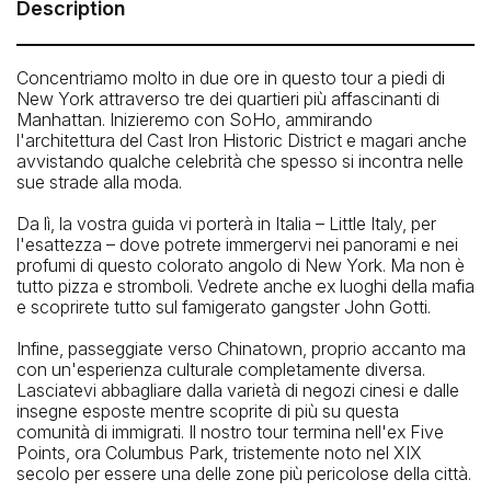
Meeting Point: Spring Street Park (corner of 6th Avenue
Description
and Spring Street)
Telefono: 646-801-8692
Concentriamo molto in due ore in questo tour a piedi di
New York attraverso tre dei quartieri più affascinanti di
Manhattan. Inizieremo con SoHo, ammirando
l'architettura del Cast Iron Historic District e magari anche
avvistando qualche celebrità che spesso si incontra nelle
sue strade alla moda.
Da lì, la vostra guida vi porterà in Italia – Little Italy, per
l'esattezza – dove potrete immergervi nei panorami e nei
profumi di questo colorato angolo di New York. Ma non è
tutto pizza e stromboli. Vedrete anche ex luoghi della mafia
e scoprirete tutto sul famigerato gangster John Gotti.
Infine, passeggiate verso Chinatown, proprio accanto ma
con un'esperienza culturale completamente diversa.
Lasciatevi abbagliare dalla varietà di negozi cinesi e dalle
insegne esposte mentre scoprite di più su questa
comunità di immigrati. Il nostro tour termina nell'ex Five
Points, ora Columbus Park, tristemente noto nel XIX
secolo per essere una delle zone più pericolose della città.