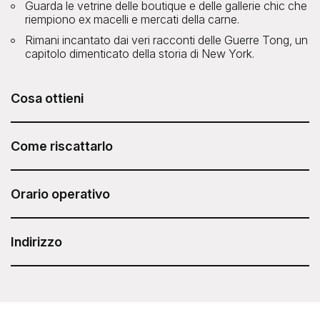
Guarda le vetrine delle boutique e delle gallerie chic che
riempiono ex macelli e mercati della carne.
Rimani incantato dai veri racconti delle Guerre Tong, un
capitolo dimenticato della storia di New York.
Cosa ottieni
Il SoHo, Little Italy, Chinatown Walking Tour è incluso nel
tuo Sesame Attraction Pass.
Come riscattarlo
Dopo aver acquistato il Sesame Attraction Pass, accedi al
tuo account per prenotare il biglietto.
Orario operativo
Tutti i giorni alle 12:00
Durata: 2 ore
Indirizzo
ExperienceFirst - SoHo, Little Italy, Chinatown
Walking Tour