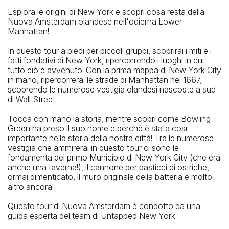
Esplora le origini di New York e scopri cosa resta della
How To Get There: By Subway: 4, 5 trains to Bowling
Nuova Amsterdam olandese nell'odierna Lower
Green; 1 train to South Ferry; R, W trains to Whitehall
Manhattan!
In questo tour a piedi per piccoli gruppi, scoprirai i miti e i
fatti fondativi di New York, ripercorrendo i luoghi in cui
tutto ciò è avvenuto. Con la prima mappa di New York City
in mano, ripercorrerai le strade di Manhattan nel 1667,
scoprendo le numerose vestigia olandesi nascoste a sud
di Wall Street.
Tocca con mano la storia, mentre scopri come Bowling
Green ha preso il suo nome e perché è stata così
importante nella storia della nostra città! Tra le numerose
vestigia che ammirerai in questo tour ci sono le
fondamenta del primo Municipio di New York City (che era
anche una taverna!), il cannone per pasticci di ostriche,
ormai dimenticato, il muro originale della batteria e molto
altro ancora!
Questo tour di Nuova Amsterdam è condotto da una
guida esperta del team di Untapped New York.