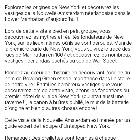
Explorez les origines de New York et découvrez les
How To Get There: By Subway: 4, 5 trains to Bowling
vestiges de la Nouvelle-Amsterdam néerlandaise dans le
Green; 1 train to South Ferry; R, W trains to Whitehall
Lower Manhattan d'aujourd'hui !
Lors de cette visite à pied en petit groupe, vous
découvrirez les mythes et réalités fondateurs de New
York, sur les lieux mêmes où ils se sont déroulés. Muni de
la première carte de New York, vous suivrez le tracé des
rues de Manhattan en 1667 et découvrirez les nombreux
vestiges néerlandais cachés au sud de Wall Street.
Plongez au cœur de l'histoire en découvrant l'origine du
nom de Bowling Green et son importance dans l'histoire
de notre ville ! Parmi les nombreux vestiges que vous
découvrirez lors de cette visite, citons les fondations du
premier hôtel de ville de New York (qui était aussi une
taverne !), le canon à huîtres oublié, le mur de la batterie
d'origine et bien d'autres choses encore !
Cette visite de la Nouvelle-Amsterdam est menée par un
guide expert de l'équipe d'Untapped New York.
Remarque : Des oreillettes sont fournies à chaque