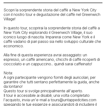
10004
Scopri la sorprendente storia del caffè a New York City
How To Get There: By Subway: A,B,C,D,E,F,M to W4
con il nostro tour e degustazione del caffè nel Greenwich
Street
Village!
In questo tour, scoprirai la sorprendente storia del caffè a
New York City esplorando il Greenwich Village, il suo
iconico luogo di nascita. Imparerai come New York e il
caffè vadano di pari passo sia nello sviluppo culturale che
economico.
Alla fine di questa esperienza avrai assaggiato: un
espresso, un caffè americano, chicchi di caffè ricoperti di
cioccolato e un cappuccino... quindi sarai caffeinato!
Nota:
A ogni partecipante vengono forniti degli auricolari, per
garantire che tutti sentano perfettamente la guida, anche
da lontano!
Questo tour si svolge principalmente all'aperto.
Il tour è accessibile ai disabili; una volta completato
l'acquisto, invia un'e-mail a tours@untappedcities.com
spiegando le tue esigenze e assicurandoti di includere il