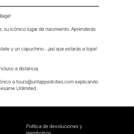
lage!
e, su icónico lugar de nacimiento. Aprenderás
late y un capuchino... ¡así que estarás a tope!
ncluso a distancia.
rónico a tours@untappedcities.com explicando
Sesame Unlimited.
Política de devoluciones y
reembolsos