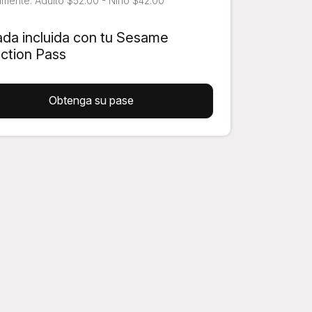
mente: Adulto $52.00 - Niño $42.00
ada incluida con tu Sesame
action Pass
Obtenga su pase