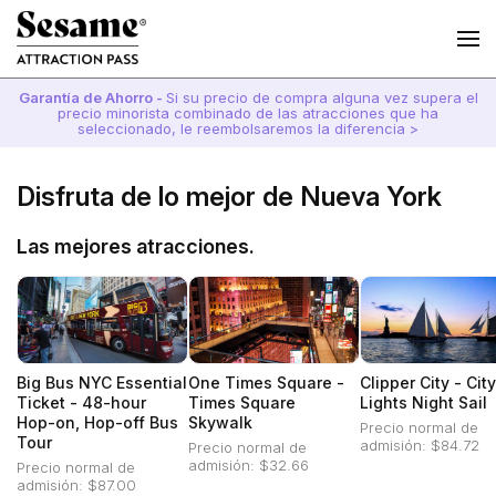
Garantía de Ahorro -
Si su precio de compra alguna vez supera el
precio minorista combinado de las atracciones que ha
seleccionado, le reembolsaremos la diferencia >
Disfruta de lo mejor de Nueva York
Las mejores atracciones.
Big Bus NYC Essential
One Times Square -
Clipper City - City
Ticket - 48-hour
Times Square
Lights Night Sail
Hop-on, Hop-off Bus
Skywalk
Precio normal de
Tour
admisión: $84.72
Precio normal de
admisión: $32.66
Precio normal de
admisión: $87.00