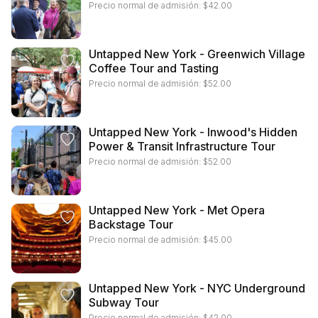
Precio normal de admisión:
$
42.00
Untapped New York - Greenwich Village
Coffee Tour and Tasting
Precio normal de admisión:
$
52.00
Untapped New York - Inwood's Hidden
Power & Transit Infrastructure Tour
Precio normal de admisión:
$
52.00
Untapped New York - Met Opera
Backstage Tour
Precio normal de admisión:
$
45.00
Untapped New York - NYC Underground
Subway Tour
Precio normal de admisión:
$
42.00