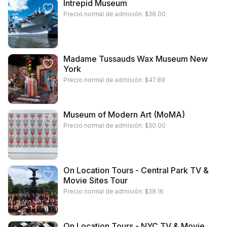
Intrepid Museum
Precio normal de admisión:
$
38.00
Madame Tussauds Wax Museum New
York
Precio normal de admisión:
$
47.89
Museum of Modern Art (MoMA)
Precio normal de admisión:
$
30.00
On Location Tours - Central Park TV &
Movie Sites Tour
Precio normal de admisión:
$
38.16
On Location Tours - NYC TV & Movie