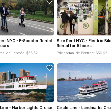
ent NYC - E-Scooter Rental
Bike Rent NYC - Electric Bik
hours
Rental for 5 hours
mal de l'entrée:
$
56.62
Prix normal de l'entrée:
$
56.62
 Line - Harbor Lights Cruise
Circle Line - Landmarks Cru