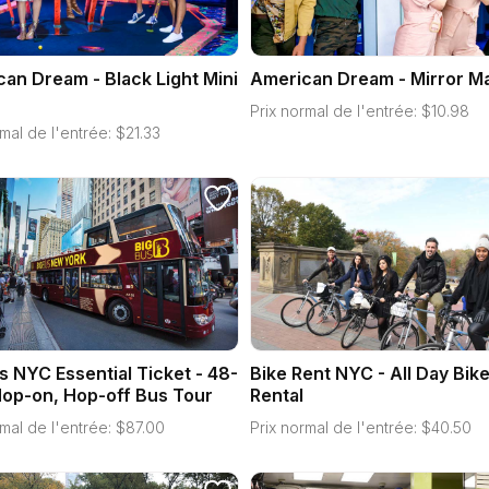
an Dream - Black Light Mini
American Dream - Mirror M
Prix normal de l'entrée:
$
10.98
mal de l'entrée:
$
21.33
s NYC Essential Ticket - 48-
Bike Rent NYC - All Day Bik
op-on, Hop-off Bus Tour
Rental
mal de l'entrée:
$
87.00
Prix normal de l'entrée:
$
40.50