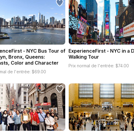
enceFirst - NYC Bus Tour of
ExperienceFirst - NYC in a 
yn, Bronx, Queens:
Walking Tour
sts, Color and Character
Prix normal de l'entrée:
$
74.00
mal de l'entrée:
$
69.00