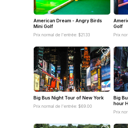
American Dream - Angry Birds
Americ
Mini Golf
Golf
Prix normal de l'entrée:
$
21.33
Prix nor
Big Bus Night Tour of New York
Big Bu
hour H
Prix normal de l'entrée:
$
69.00
Prix nor