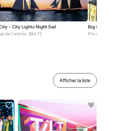
City - City Lights Night Sail
Big Bus Night Tour 
al de l'entrée: $84.72
Prix normal de l'entré
Afficher la liste
réinitialiser les filtres