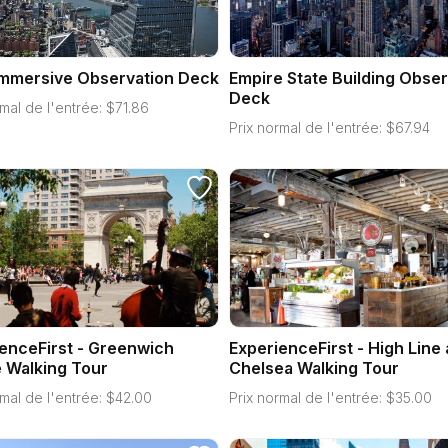
Immersive Observation Deck
Empire State Building Obser
Deck
mal de l'entrée:
$
71.86
Prix normal de l'entrée:
$
67.94
enceFirst - Greenwich
ExperienceFirst - High Line
e Walking Tour
Chelsea Walking Tour
mal de l'entrée:
$
42.00
Prix normal de l'entrée:
$
35.00