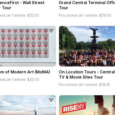
enceFirst - Wall Street
Grand Central Terminal Offi
r Tour
Tour
mal de l'entrée:
$
35.00
Prix normal de l'entrée:
$
39.00
m of Modern Art (MoMA)
On Location Tours - Central
TV & Movie Sites Tour
mal de l'entrée:
$
30.00
Prix normal de l'entrée:
$
38.16