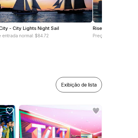
City - City Lights Night Sail
RiseNY
 entrada normal: $84.72
Preço de entrada nor
Exibição de lista
redefina todos os filtros