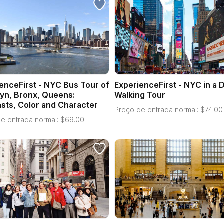
enceFirst - NYC Bus Tour of
ExperienceFirst - NYC in a 
yn, Bronx, Queens:
Walking Tour
sts, Color and Character
Preço de entrada normal:
$
74.00
e entrada normal:
$
69.00