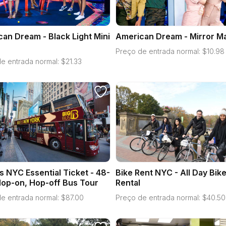
an Dream - Black Light Mini
American Dream - Mirror M
Preço de entrada normal:
$
10.98
e entrada normal:
$
21.33
s NYC Essential Ticket - 48-
Bike Rent NYC - All Day Bik
op-on, Hop-off Bus Tour
Rental
e entrada normal:
$
87.00
Preço de entrada normal:
$
40.50