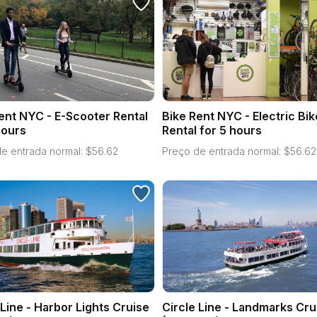
ent NYC - E-Scooter Rental
Bike Rent NYC - Electric Bik
hours
Rental for 5 hours
e entrada normal:
$
56.62
Preço de entrada normal:
$
56.62
 Line - Harbor Lights Cruise
Circle Line - Landmarks Cru