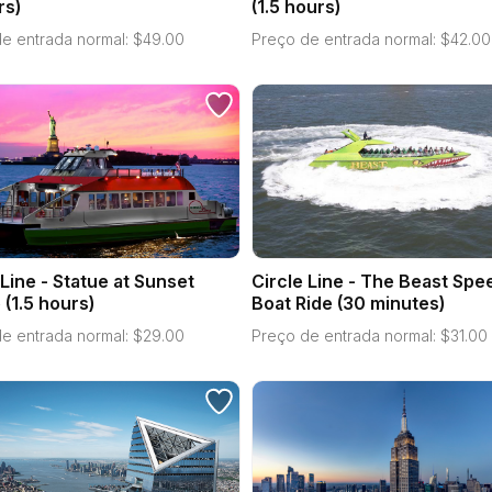
rs)
(1.5 hours)
e entrada normal:
$
49.00
Preço de entrada normal:
$
42.00
 Line - Statue at Sunset
Circle Line - The Beast Spe
 (1.5 hours)
Boat Ride (30 minutes)
e entrada normal:
$
29.00
Preço de entrada normal:
$
31.00