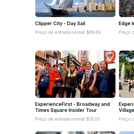
Clipper City - Day Sail
Edge 
Preço de entrada normal:
$
68.69
Preço d
ExperienceFirst - Broadway and
Experi
Times Square Insider Tour
Villag
Preço de entrada normal:
$
35.00
Preço d