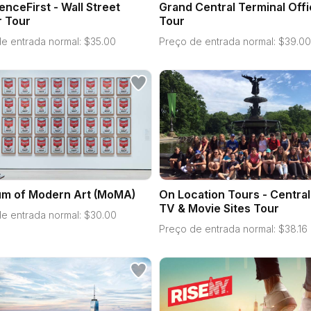
enceFirst - Wall Street
Grand Central Terminal Offi
r Tour
Tour
e entrada normal:
$
35.00
Preço de entrada normal:
$
39.00
m of Modern Art (MoMA)
On Location Tours - Central
TV & Movie Sites Tour
e entrada normal:
$
30.00
Preço de entrada normal:
$
38.16