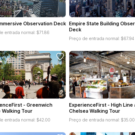
Immersive Observation Deck
Empire State Building Obser
Deck
e entrada normal:
$
71.86
Preço de entrada normal:
$
67.94
enceFirst - Greenwich
ExperienceFirst - High Line
e Walking Tour
Chelsea Walking Tour
e entrada normal:
$
42.00
Preço de entrada normal:
$
35.00