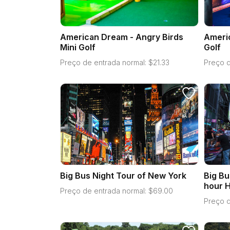
American Dream - Angry Birds
Americ
Mini Golf
Golf
Preço de entrada normal:
$
21.33
Preço d
Big Bus Night Tour of New York
Big Bu
hour H
Preço de entrada normal:
$
69.00
Preço d