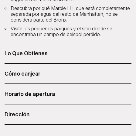
Descubra por qué Marble Hill, que está completamente
separada por agua del resto de Manhattan, no se
considera parte del Bronx.
Visite los pequeños parques y el sitio donde se
encontraba un campo de béisbol perdido.
Lo Que Obtienes
O passeio Inwood's Hidden Power & Transit Infrastructure
Tour, desde Untapped New York, está incluído no seu
Cómo canjear
Sesame Attraction Pass.
Después de haber comprado su Sesame Attraction Pass,
vaya a su cuenta para reservar su boleto.
Horario de apertura
Los horarios del tour varían
Duración: 2,5 horas
Dirección
Untapped New York - Inwood's Hidden Power &