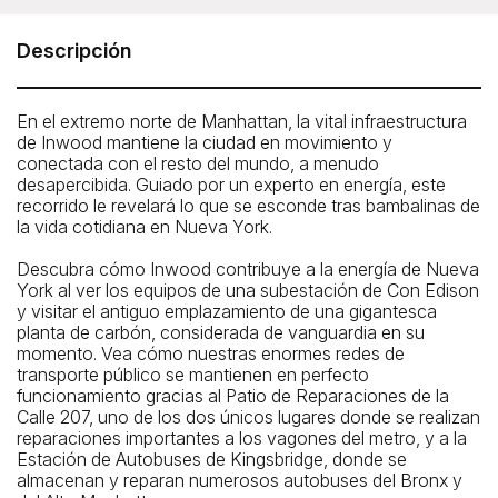
Transit Infrastructure Tour
The group meets on the sidewalk at the exit of the
Descripción
Dyckman St. 1 Train station (There is only one exit.)
How To Get There: By Subway: 1 to Dyckman Street
En el extremo norte de Manhattan, la vital infraestructura
de Inwood mantiene la ciudad en movimiento y
conectada con el resto del mundo, a menudo
desapercibida. Guiado por un experto en energía, este
recorrido le revelará lo que se esconde tras bambalinas de
la vida cotidiana en Nueva York.
Descubra cómo Inwood contribuye a la energía de Nueva
York al ver los equipos de una subestación de Con Edison
y visitar el antiguo emplazamiento de una gigantesca
planta de carbón, considerada de vanguardia en su
momento. Vea cómo nuestras enormes redes de
transporte público se mantienen en perfecto
funcionamiento gracias al Patio de Reparaciones de la
Calle 207, uno de los dos únicos lugares donde se realizan
reparaciones importantes a los vagones del metro, y a la
Estación de Autobuses de Kingsbridge, donde se
almacenan y reparan numerosos autobuses del Bronx y