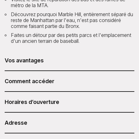
métro de la MTA.
Découvrez pourquoi Marble Hill, entièrement séparé du
reste de Manhattan par l'eau, n'est pas considéré
comme faisant partie du Bronx.
Faites un détour par des petits parcs et l'emplacement
d'un ancien terrain de baseball.
Vos avantages
La visite guidée « Inwood's Hidden Power & Transit
Infrastructure Tour » proposée par Untapped New York
Comment accéder
est incluse dans votre Pass Attractions Sesame.
Après avoir acheté votre Sesame Attraction Pass, rendez-
vous sur votre compte pour réserver votre billet.
Horaires d’ouverture
Horaires des visites variables
Durée : 2,5 heures
Adresse