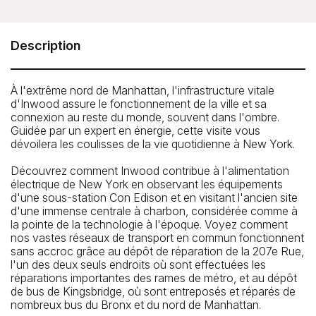
Untapped New York - Inwood's Hidden Power &
Transit Infrastructure Tour
The group meets on the sidewalk at the exit of the
Description
Dyckman St. 1 Train station (There is only one exit.)
How To Get There: By Subway: 1 to Dyckman Street
À l'extrême nord de Manhattan, l'infrastructure vitale
d'Inwood assure le fonctionnement de la ville et sa
connexion au reste du monde, souvent dans l'ombre.
Guidée par un expert en énergie, cette visite vous
dévoilera les coulisses de la vie quotidienne à New York.
Découvrez comment Inwood contribue à l'alimentation
électrique de New York en observant les équipements
d'une sous-station Con Edison et en visitant l'ancien site
d'une immense centrale à charbon, considérée comme à
la pointe de la technologie à l'époque. Voyez comment
nos vastes réseaux de transport en commun fonctionnent
sans accroc grâce au dépôt de réparation de la 207e Rue,
l'un des deux seuls endroits où sont effectuées les
réparations importantes des rames de métro, et au dépôt
de bus de Kingsbridge, où sont entreposés et réparés de
nombreux bus du Bronx et du nord de Manhattan.