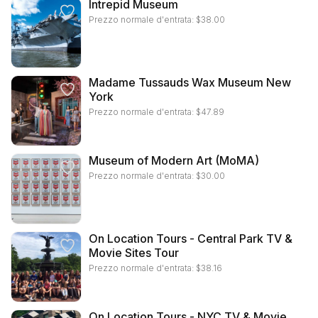
Intrepid Museum
Prezzo normale d'entrata:
$
38.00
Madame Tussauds Wax Museum New
York
Prezzo normale d'entrata:
$
47.89
Museum of Modern Art (MoMA)
Prezzo normale d'entrata:
$
30.00
On Location Tours - Central Park TV &
Movie Sites Tour
Prezzo normale d'entrata:
$
38.16
On Location Tours - NYC TV & Movie