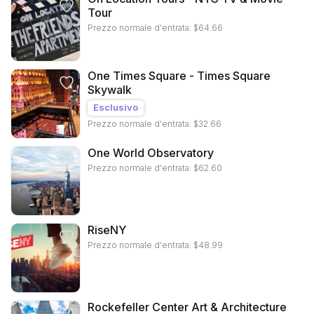
Tour
Prezzo normale d'entrata:
$
64.66
One Times Square - Times Square
Skywalk
Esclusivo
Prezzo normale d'entrata:
$
32.66
One World Observatory
Prezzo normale d'entrata:
$
62.60
RiseNY
Prezzo normale d'entrata:
$
48.99
Rockefeller Center Art & Architecture