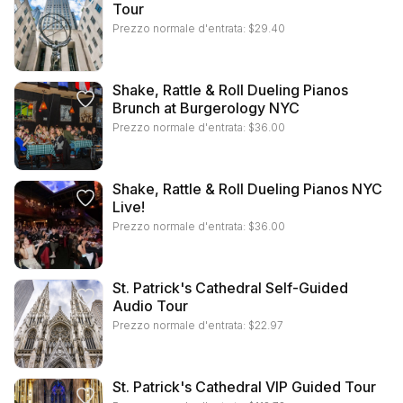
Tour
Prezzo normale d'entrata:
$
29.40
Shake, Rattle & Roll Dueling Pianos
Brunch at Burgerology NYC
Prezzo normale d'entrata:
$
36.00
Shake, Rattle & Roll Dueling Pianos NYC
Live!
Prezzo normale d'entrata:
$
36.00
St. Patrick's Cathedral Self-Guided
Audio Tour
Prezzo normale d'entrata:
$
22.97
St. Patrick's Cathedral VIP Guided Tour