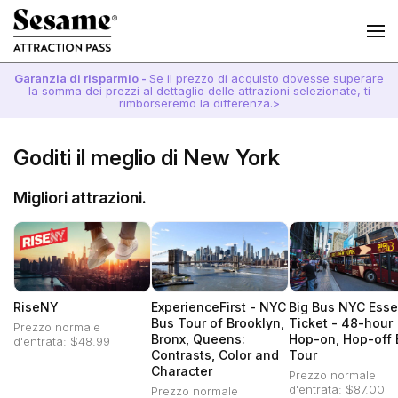
Garanzia di risparmio -
Se il prezzo di acquisto dovesse superare
la somma dei prezzi al dettaglio delle attrazioni selezionate, ti
rimborseremo la differenza.>
Goditi il meglio di New York
Migliori attrazioni.
RiseNY
ExperienceFirst - NYC
Big Bus NYC Esse
Bus Tour of Brooklyn,
Ticket - 48-hour
Prezzo normale
Bronx, Queens:
Hop-on, Hop-off 
d'entrata: $48.99
Contrasts, Color and
Tour
Character
Prezzo normale
d'entrata: $87.00
Prezzo normale