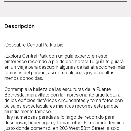
Duración del recorrido: 2 horas.
Bike Rent NYC - Central Park Guided Walking
Tour
203 West 58th Street, New York, NY 10019
Descripción
Teléfono: 212-541-8759
¡Descubre Central Park a pie!
¡Explora Central Park con un guía experto en este
pintoresco recorrido a pie de dos horas! Tu guía te guiará
en un viaje para descubrir algunas de las atracciones más
famosas del parque, así como algunas joyas ocultas
menos conocidas.
Contempla la belleza de las esculturas de la Fuente
Bethesda, maravíllate con la impresionante arquitectura
de los edificios históricos circundantes y toma fotos con
paisajes espectaculares mientras recorres este parque
mundialmente famoso.
Hay numerosas paradas a lo largo del recorrido para
descansar, beber agua y tomar fotos. El recorrido termina
justo donde comenzó, en 203 West 58th Street, a solo