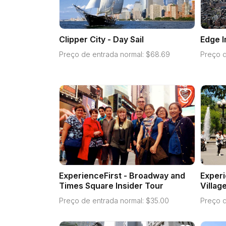
Clipper City - Day Sail
Edge 
Preço de entrada normal:
$
68.69
Preço d
ExperienceFirst - Broadway and
Experi
Times Square Insider Tour
Villag
Preço de entrada normal:
$
35.00
Preço d