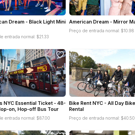
an Dream - Black Light Mini
American Dream - Mirror M
Preço de entrada normal:
$
10.98
e entrada normal:
$
21.33
s NYC Essential Ticket - 48-
Bike Rent NYC - All Day Bik
op-on, Hop-off Bus Tour
Rental
e entrada normal:
$
87.00
Preço de entrada normal:
$
40.50