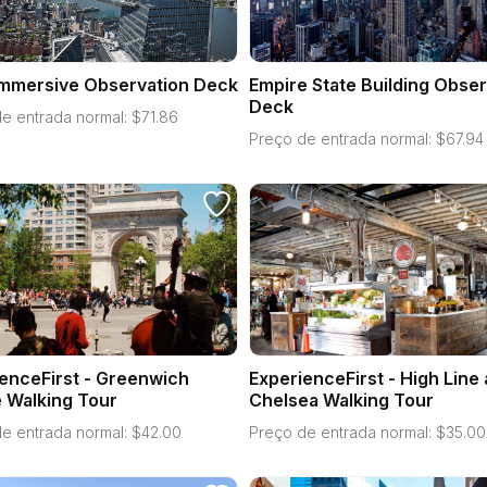
Immersive Observation Deck
Empire State Building Obser
Deck
e entrada normal:
$
71.86
Preço de entrada normal:
$
67.94
enceFirst - Greenwich
ExperienceFirst - High Line
e Walking Tour
Chelsea Walking Tour
e entrada normal:
$
42.00
Preço de entrada normal:
$
35.00