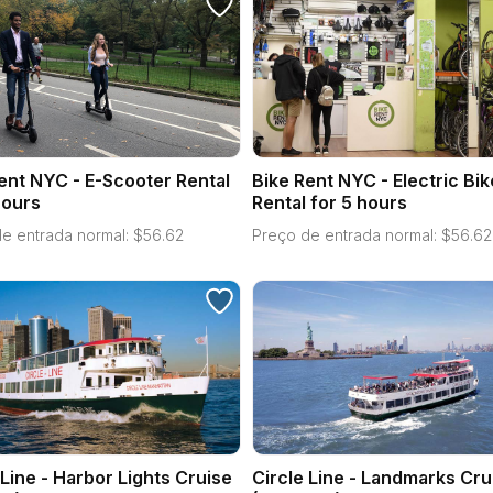
ent NYC - E-Scooter Rental
Bike Rent NYC - Electric Bik
hours
Rental for 5 hours
e entrada normal:
$
56.62
Preço de entrada normal:
$
56.62
 Line - Harbor Lights Cruise
Circle Line - Landmarks Cru