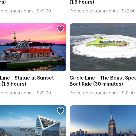
rs)
(1.5 hours)
e entrada normal:
$
49.00
Preço de entrada normal:
$
42.00
 Line - Statue at Sunset
Circle Line - The Beast Spe
 (1.5 hours)
Boat Ride (30 minutes)
e entrada normal:
$
29.00
Preço de entrada normal:
$
31.00