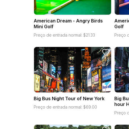
American Dream - Angry Birds
Americ
Mini Golf
Golf
Preço de entrada normal:
$
21.33
Preço d
Big Bus Night Tour of New York
Big Bu
hour H
Preço de entrada normal:
$
69.00
Preço d