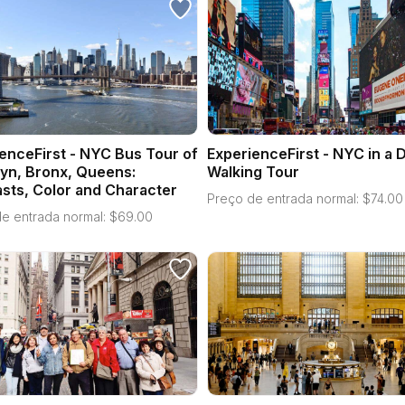
enceFirst - NYC Bus Tour of
ExperienceFirst - NYC in a 
yn, Bronx, Queens:
Walking Tour
sts, Color and Character
Preço de entrada normal:
$
74.00
e entrada normal:
$
69.00