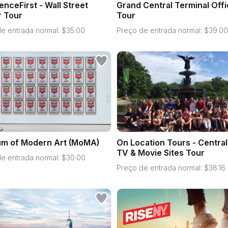
enceFirst - Wall Street
Grand Central Terminal Offi
r Tour
Tour
e entrada normal:
$
35.00
Preço de entrada normal:
$
39.00
m of Modern Art (MoMA)
On Location Tours - Central
TV & Movie Sites Tour
e entrada normal:
$
30.00
Preço de entrada normal:
$
38.16