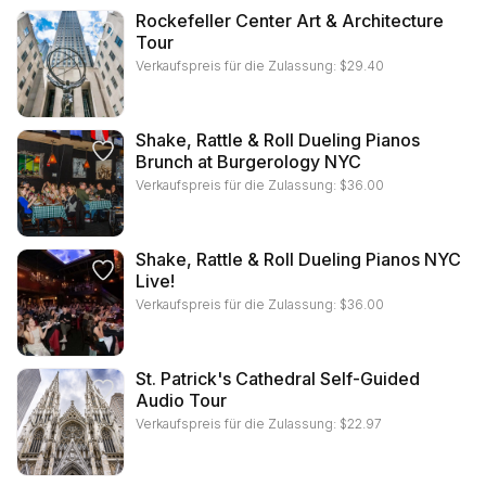
Rockefeller Center Art & Architecture
Tour
Verkaufspreis für die Zulassung:
$
29.40
Shake, Rattle & Roll Dueling Pianos
Brunch at Burgerology NYC
Verkaufspreis für die Zulassung:
$
36.00
Shake, Rattle & Roll Dueling Pianos NYC
Live!
Verkaufspreis für die Zulassung:
$
36.00
St. Patrick's Cathedral Self-Guided
Audio Tour
Verkaufspreis für die Zulassung:
$
22.97