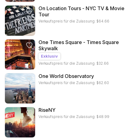
On Location Tours - NYC TV & Movie
Tour
Verkaufspreis für die Zulassung:
$
64.66
One Times Square - Times Square
Skywalk
Exklusiv
Verkaufspreis für die Zulassung:
$
32.66
One World Observatory
Verkaufspreis für die Zulassung:
$
62.60
RiseNY
Verkaufspreis für die Zulassung:
$
48.99