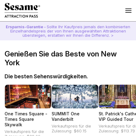
Ersparnis-Garantie -
Sollte Ihr Kaufpreis jemals den kombinierten
Einzelhandelspreis der von Ihnen ausgewählten Attraktionen
übersteigen, erstatten wir Ihnen die Differenz. >
Genießen Sie das Beste von New
York
Die besten Sehenswürdigkeiten.
One Times Square -
SUMMIT One
St. Patrick's Cath
Times Square
Vanderbilt
VIP Guided Tour
Skywalk
Verkaufspreis für die
Verkaufspreis für d
Zulassung: $60.15
Zulassung: $113.73
Verkaufspreis für die