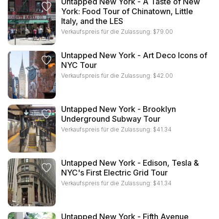
Untapped New York - A Taste of New
York: Food Tour of Chinatown, Little
Italy, and the LES
Verkaufspreis für die Zulassung:
$
79.00
Untapped New York - Art Deco Icons of
NYC Tour
Verkaufspreis für die Zulassung:
$
42.00
Untapped New York - Brooklyn
Underground Subway Tour
Verkaufspreis für die Zulassung:
$
41.34
Untapped New York - Edison, Tesla &
NYC's First Electric Grid Tour
Verkaufspreis für die Zulassung:
$
41.34
Untapped New York - Fifth Avenue