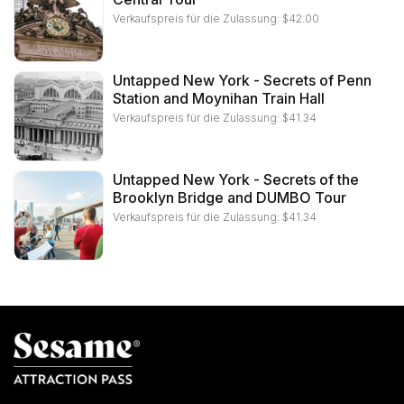
Verkaufspreis für die Zulassung:
$
42.00
Untapped New York - Secrets of Penn
Station and Moynihan Train Hall
Verkaufspreis für die Zulassung:
$
41.34
Untapped New York - Secrets of the
Brooklyn Bridge and DUMBO Tour
Verkaufspreis für die Zulassung:
$
41.34