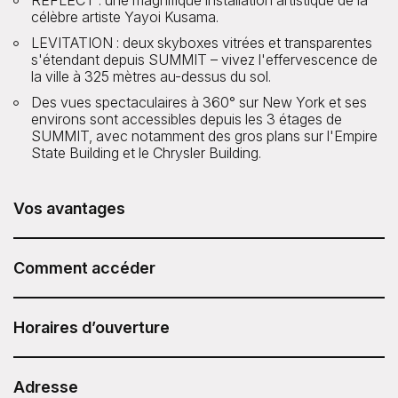
REFLECT : une magnifique installation artistique de la
célèbre artiste Yayoi Kusama.
LEVITATION : deux skyboxes vitrées et transparentes
s'étendant depuis SUMMIT – vivez l'effervescence de
la ville à 325 mètres au-dessus du sol.
Des vues spectaculaires à 360° sur New York et ses
environs sont accessibles depuis les 3 étages de
SUMMIT, avec notamment des gros plans sur l'Empire
State Building et le Chrysler Building.
Vos avantages
Le billet SUMMIT Experience est inclus avec votre Pass
Attractions Sesame.
Comment accéder
En achetant vos billets directement, vous payez 51,18 $
Après avoir acheté votre Sesame Attraction Pass, rendez-
pour les adultes et 44,64 $ pour les enfants en heures
vous sur votre compte pour réserver votre billet.
Horaires d’ouverture
creuses, et 57,71 $ et 53,62 $ respectivement aux heures
de pointe. Les frais de traitement en ligne de 3,00 $ sont
également inclus.
Ouvert tous les jours de 9h00 à minuit, dernière entrée à
22h30.
Adresse