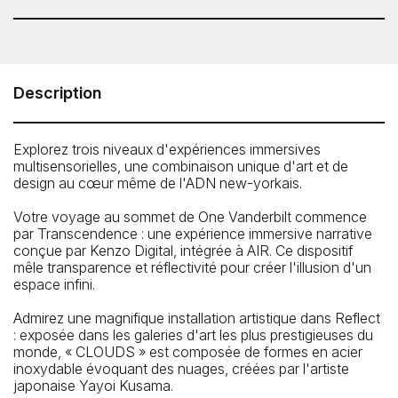
Fermé le mardi, sauf tous les mardis de juin, juillet et août.
SUMMIT One Vanderbilt
45 East 42nd Street, New York, NY 10017
Description
The entrance of SUMMIT One Vanderbilt is located on the
Main Concourse Level of Manhattan’s Grand Central
Terminal, inside Vanderbilt Passage.
Explorez trois niveaux d'expériences immersives
multisensorielles, une combinaison unique d'art et de
Street entrance is located next to TD Bank at 45 East
design au cœur même de l'ADN new-yorkais.
42nd Street, between Madison and Vanderbilt Avenues.
Proceed down the stairs (not the escalators) and turn
Votre voyage au sommet de One Vanderbilt commence
right.
par Transcendence : une expérience immersive narrative
Téléphone: 1-877-OVA-1401
conçue par Kenzo Digital, intégrée à AIR. Ce dispositif
mêle transparence et réflectivité pour créer l'illusion d'un
espace infini.
Admirez une magnifique installation artistique dans Reflect
: exposée dans les galeries d'art les plus prestigieuses du
monde, « CLOUDS » est composée de formes en acier
inoxydable évoquant des nuages, créées par l'artiste
japonaise Yayoi Kusama.