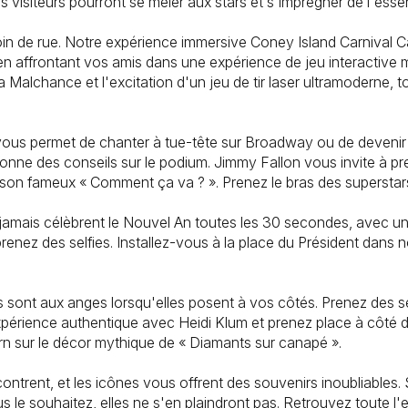
 visiteurs pourront se mêler aux stars et s'imprégner de l'essenc
oin de rue. Notre expérience immersive Coney Island Carnival 
 en affrontant vos amis dans une expérience de jeu interactive 
 Malchance et l'excitation d'un jeu de tir laser ultramoderne, t
vous permet de chanter à tue-tête sur Broadway ou de devenir
ne des conseils sur le podium. Jimmy Fallon vous invite à pre
 son fameux « Comment ça va ? ». Prenez le bras des superstar
dort jamais célèbrent le Nouvel An toutes les 30 secondes, avec
 prenez des selfies. Installez-vous à la place du Président dan
és sont aux anges lorsqu'elles posent à vos côtés. Prenez des se
périence authentique avec Heidi Klum et prenez place à côté d
n sur le décor mythique de « Diamants sur canapé ».
contrent, et les icônes vous offrent des souvenirs inoubliables.
e souhaitez, elles ne s'en plaindront pas. Retrouvez toute l'e