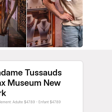
dame Tussauds
x Museum New
rk
ement: Adulte $47.89 - Enfant $47.89