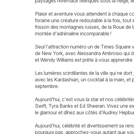
paysages hivernaux féeriques sous la neige, les
Plaisir et aventure vous attendent à chaque c
foraine une créature redoutable à la fois, tout
frisson des montagnes russes, de la Roue de la
montée d'adrénaline incomparable !
Seul l'attraction numéro un de Times Square 
de New York, avec Alessandra Ambrosio qui don
et Wendy Williams est prête à vous apprendre
Les lumières scintillantes de la ville qui ne 
avec les Kardashian, un cocktail à la main, et
septembre.
Aujourd'hui, c'est vous la star et nos célébrit
Swift, Tyra Banks et Ed Sheeran. Vivez une ex
le glamour et dînez aux côtés d'Audrey Hepbur
Aujourd'hui, célébrité et divertissement se ren
pourquoi pas, approchez-vous autant que vous l