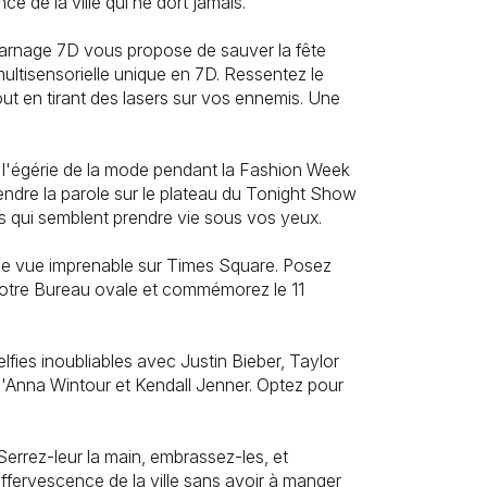
e de la ville qui ne dort jamais.
Carnage 7D vous propose de sauver la fête
multisensorielle unique en 7D. Ressentez le
out en tirant des lasers sur vos ennemis. Une
 l'égérie de la mode pendant la Fashion Week
ndre la parole sur le plateau du Tonight Show
s qui semblent prendre vie sous vos yeux.
 une vue imprenable sur Times Square. Posez
s notre Bureau ovale et commémorez le 11
lfies inoubliables avec Justin Bieber, Taylor
'Anna Wintour et Kendall Jenner. Optez pour
 Serrez-leur la main, embrassez-les, et
ffervescence de la ville sans avoir à manger