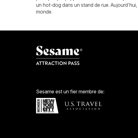
un hot-dog dans un stand de rue. Aujourd'hui
monde.
Sesame est un fier membre de: