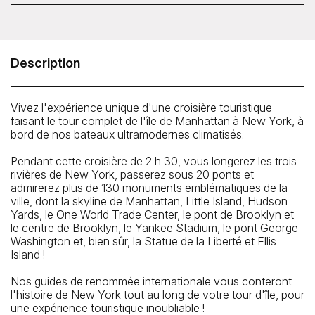
vérifier les disponibilités lors de votre réservation.
Circle Line - Best of NYC Cruise (2.5 hours)
Pier 83 at 83 North River Piers, West 43rd Street and 12th
Avenue, New York, NY 10036
Description
Téléphone: 212-563-3200
Vivez l'expérience unique d'une croisière touristique
faisant le tour complet de l'île de Manhattan à New York, à
bord de nos bateaux ultramodernes climatisés.
Pendant cette croisière de 2 h 30, vous longerez les trois
rivières de New York, passerez sous 20 ponts et
admirerez plus de 130 monuments emblématiques de la
ville, dont la skyline de Manhattan, Little Island, Hudson
Yards, le One World Trade Center, le pont de Brooklyn et
le centre de Brooklyn, le Yankee Stadium, le pont George
Washington et, bien sûr, la Statue de la Liberté et Ellis
Island !
Nos guides de renommée internationale vous conteront
l'histoire de New York tout au long de votre tour d'île, pour
une expérience touristique inoubliable !