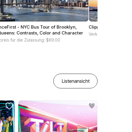
nceFirst - NYC Bus Tour of Brooklyn,
Clipper City - City L
Queens: Contrasts, Color and Character
Verkaufspreis für die 
preis für die Zulassung: $69.00
Listenansicht
alle filter zurücksetzen