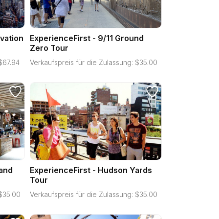
vation
ExperienceFirst - 9/11 Ground
Zero Tour
$
67.94
Verkaufspreis für die Zulassung:
$
35.00
 and
ExperienceFirst - Hudson Yards
Tour
$
35.00
Verkaufspreis für die Zulassung:
$
35.00