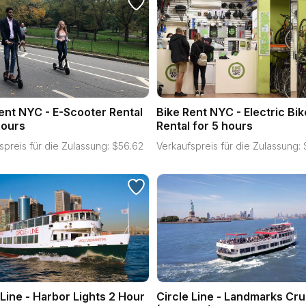
ent NYC - E-Scooter Rental
Bike Rent NYC - Electric Bik
hours
Rental for 5 hours
spreis für die Zulassung:
$
56.62
Verkaufspreis für die Zulassung:
 Line - Harbor Lights 2 Hour
Circle Line - Landmarks Cru