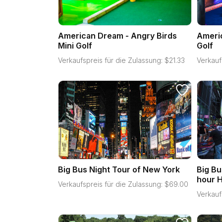
American Dream - Angry Birds
Americ
Mini Golf
Golf
Verkaufspreis für die Zulassung:
$
21.33
Verkauf
Big Bus Night Tour of New York
Big Bu
hour H
Verkaufspreis für die Zulassung:
$
69.00
Verkauf