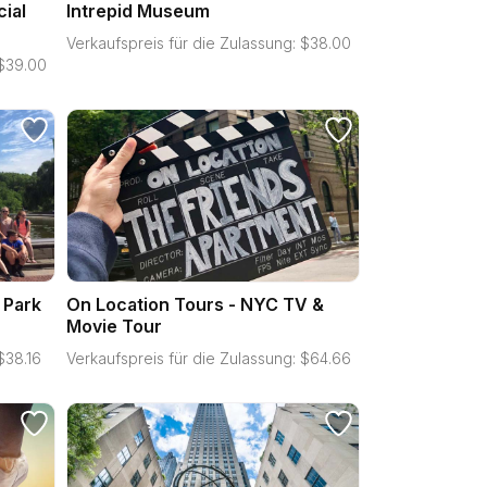
cial
Intrepid Museum
Verkaufspreis für die Zulassung:
$
38.00
$
39.00
 Park
On Location Tours - NYC TV &
Movie Tour
$
38.16
Verkaufspreis für die Zulassung:
$
64.66