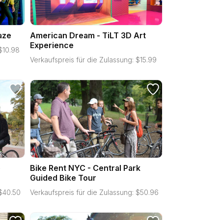
aze
American Dream - TiLT 3D Art
Experience
$
10.98
Verkaufspreis für die Zulassung:
$
15.99
e
Bike Rent NYC - Central Park
Guided Bike Tour
$
40.50
Verkaufspreis für die Zulassung:
$
50.96