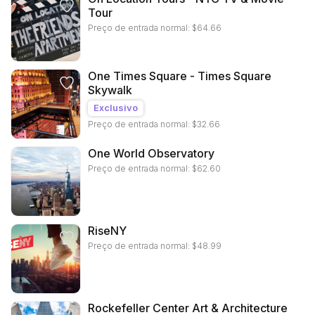
Tour
Preço de entrada normal:
$
64.66
One Times Square - Times Square
Skywalk
Exclusivo
Preço de entrada normal:
$
32.66
One World Observatory
Preço de entrada normal:
$
62.60
RiseNY
Preço de entrada normal:
$
48.99
Rockefeller Center Art & Architecture