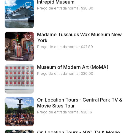
Intrepid Museum
Preço de entrada normal:
$
38.00
Madame Tussauds Wax Museum New
York
Preço de entrada normal:
$
47.89
Museum of Modern Art (MoMA)
Preço de entrada normal:
$
30.00
On Location Tours - Central Park TV &
Movie Sites Tour
Preço de entrada normal:
$
38.16
On Location Tours - NYC TV & Movie