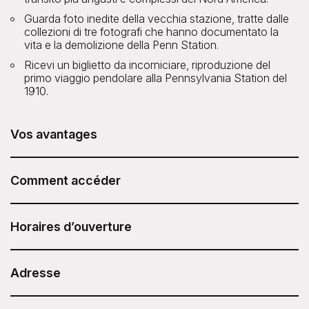
Guarda foto inedite della vecchia stazione, tratte dalle
collezioni di tre fotografi che hanno documentato la
vita e la demolizione della Penn Station.
Ricevi un biglietto da incorniciare, riproduzione del
primo viaggio pendolare alla Pennsylvania Station del
1910.
Vos avantages
L'excursion Secrets of Penn Station and Moynihan Train
Hall proposée par Untapped New York est incluse dans
Comment accéder
votre Sesame Attraction Pass.
Dopo aver acquistato il Sesame Attraction Pass, accedi al
tuo account per prenotare il biglietto.
Horaires d’ouverture
Orari del tour: 11:00
Durata: 2 ore
Adresse