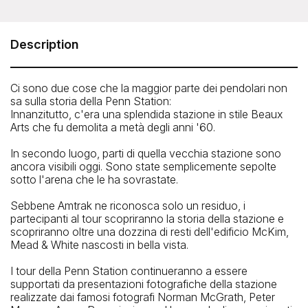
Untapped New York - Secrets of Penn Station and
Moynihan Train Hall
Meeting Point: The tour starts inside Penn Station, in front
Description
of the Starbucks adjacent to the Amtrack NJ Transit
waiting area.
Ci sono due cose che la maggior parte dei pendolari non
How To Get There: By Subway: 1, 2, 3, A, C, E to 34th st
sa sulla storia della Penn Station:
Penn Station
Innanzitutto, c'era una splendida stazione in stile Beaux
Arts che fu demolita a metà degli anni '60.
In secondo luogo, parti di quella vecchia stazione sono
ancora visibili oggi. Sono state semplicemente sepolte
sotto l'arena che le ha sovrastate.
Sebbene Amtrak ne riconosca solo un residuo, i
partecipanti al tour scopriranno la storia della stazione e
scopriranno oltre una dozzina di resti dell'edificio McKim,
Mead & White nascosti in bella vista.
I tour della Penn Station continueranno a essere
supportati da presentazioni fotografiche della stazione
realizzate dai famosi fotografi Norman McGrath, Peter