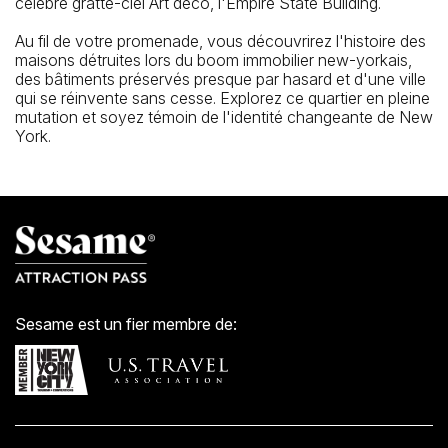
célèbre gratte-ciel Art déco, l'Empire State Building.
Au fil de votre promenade, vous découvrirez l'histoire des
maisons détruites lors du boom immobilier new-yorkais,
des bâtiments préservés presque par hasard et d'une ville
qui se réinvente sans cesse. Explorez ce quartier en pleine
mutation et soyez témoin de l'identité changeante de New
York.
Sesame est un fier membre de: