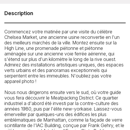
Tour
Meeting Point: In front of Chelsea Market (15th Street and
Description
9th Avenue, NW corner)
Téléphone: 646-801-8692
Commencez votre matinée par une visite du célèbre
Chelsea Market, une ancienne usine reconvertie en l'un
des meilleurs marchés de la ville. Montez ensuite sur la
High Line, une promenade piétonne et piétonne
aménagée sur une ancienne voie ferrée aérienne, qui
s'étend sur plus d'un kilomètre le long de la rive ouest.
Admirez des installations artistiques uniques, des espaces
verts urbains et des panoramas exceptionnels qui
serpentent entre les immeubles. N'oubliez pas votre
appareil photo !
Nous nous dirigerons ensuite vers le sud, où votre guide
vous fera découvrir le Meatpacking District. Ce quartier
industriel a d'abord été investi par la contre-culture des
années 1980, puis par l'élite new-yorkaise. Laissez-vous
émerveiller par quelques-uns des édifices les plus
emblématiques de Manhattan, comme la façade de verre
scintillante de l'IAC Building, conçue par Frank Gehry, et le