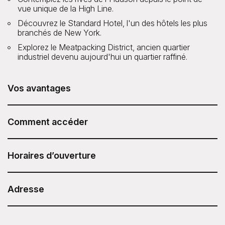
vue unique de la High Line.
Découvrez le Standard Hotel, l'un des hôtels les plus
branchés de New York.
Explorez le Meatpacking District, ancien quartier
industriel devenu aujourd'hui un quartier raffiné.
Vos avantages
La visite High Line and Chelsea Walking Tour est incluse
dans votre Sesame Attraction Pass.
Comment accéder
Après avoir acheté votre Sesame Attraction Pass, rendez-
vous sur votre compte pour réserver votre billet.
Horaires d’ouverture
9h30 tous les jours
Durée : 2 heures
Adresse
ExperienceFirst - High Line and Chelsea Walking