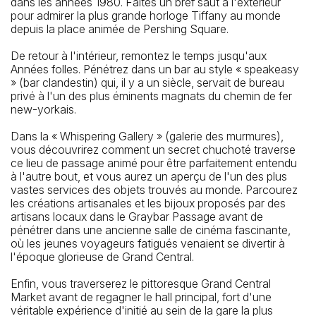
dans les années 1980. Faites un bref saut à l'extérieur
pour admirer la plus grande horloge Tiffany au monde
depuis la place animée de Pershing Square.
De retour à l'intérieur, remontez le temps jusqu'aux
Années folles. Pénétrez dans un bar au style « speakeasy
» (bar clandestin) qui, il y a un siècle, servait de bureau
privé à l'un des plus éminents magnats du chemin de fer
new-yorkais.
Dans la « Whispering Gallery » (galerie des murmures),
vous découvrirez comment un secret chuchoté traverse
ce lieu de passage animé pour être parfaitement entendu
à l'autre bout, et vous aurez un aperçu de l'un des plus
vastes services des objets trouvés au monde. Parcourez
les créations artisanales et les bijoux proposés par des
artisans locaux dans le Graybar Passage avant de
pénétrer dans une ancienne salle de cinéma fascinante,
où les jeunes voyageurs fatigués venaient se divertir à
l'époque glorieuse de Grand Central.
Enfin, vous traverserez le pittoresque Grand Central
Market avant de regagner le hall principal, fort d'une
véritable expérience d'initié au sein de la gare la plus