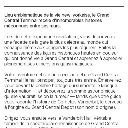
Lieu emblématique de la vie new-yorkaise, le Grand
Central Terminal recèle d'innombrables histoires
méconnues entre ses murs.
Lors de cette expérience révélatrice, vous découvrirez
une facette de la gare la plus célèbre au monde qui
échappe même aux usagers les plus réguliers. Faites la
connaissance des figures historiques hautes en couleur
qui ont donné vie à Grand Central et apprenez à apprécier
pleinement ses dimensions quasi magiques.
Votre aventure débute au cœur actuel du Grand Central
Terminal : le hall principal, toujours très animé. Émerveillez-
vous devant la célèbre horloge qui surmonte le kiosque
d'information — et découvrez la somme astronomique
qu'elle vaudrait, selon la rumeur — tandis que votre guide
La station de métro la plus proche
vous raconte l'histoire de Cornelius Vanderbilt, le cerveau
à l'origine du Grand Central Depot (son nom d'origine).
Grand Central-42 St
L'arrêt de bus le plus proche
Dirigez-vous ensuite vers le Vanderbilt Hall, véritable
témoin de la spectaculaire renaissance de Grand Central
E 42 St/Park Av