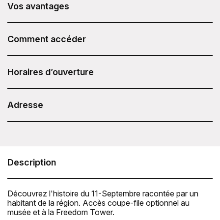
Vos avantages
La visite 9/11 Ground Zero Tour proposée par
ExperienceFirst est incluse dans votre Pass Attractions
Comment accéder
Sesame.
Dopo aver acquistato il Sesame Attraction Pass, accedi al
tuo account per prenotare il biglietto.
Horaires d’ouverture
Du dimanche au mercredi : 10h30 et 13h.
Du jeudi au samedi : 10h30, 13h et 15h.
Adresse
Durée : 1 h 30.
ExperienceFirst - 9/11 Ground Zero Tour
Ground Zero, Greenwich Street, New York, NY 10007
Téléphone: +1 (929) 255-3971
Description
Découvrez l'histoire du 11-Septembre racontée par un
habitant de la région. Accès coupe-file optionnel au
musée et à la Freedom Tower.