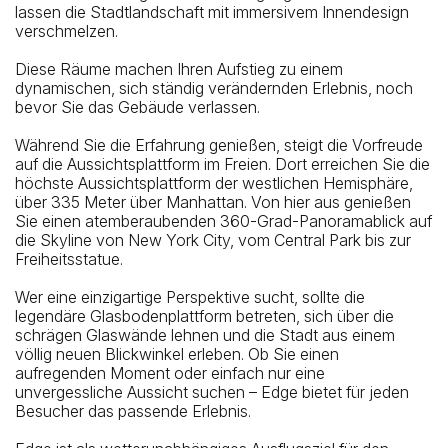
lassen die Stadtlandschaft mit immersivem Innendesign
Nächste Bushaltestelle
verschmelzen.
W 34 St/Hudson Blvd
Diese Räume machen Ihren Aufstieg zu einem
dynamischen, sich ständig verändernden Erlebnis, noch
bevor Sie das Gebäude verlassen.
Während Sie die Erfahrung genießen, steigt die Vorfreude
auf die Aussichtsplattform im Freien. Dort erreichen Sie die
höchste Aussichtsplattform der westlichen Hemisphäre,
über 335 Meter über Manhattan. Von hier aus genießen
Sie einen atemberaubenden 360-Grad-Panoramablick auf
die Skyline von New York City, vom Central Park bis zur
Freiheitsstatue.
Wer eine einzigartige Perspektive sucht, sollte die
legendäre Glasbodenplattform betreten, sich über die
schrägen Glaswände lehnen und die Stadt aus einem
völlig neuen Blickwinkel erleben. Ob Sie einen
aufregenden Moment oder einfach nur eine
unvergessliche Aussicht suchen – Edge bietet für jeden
Besucher das passende Erlebnis.