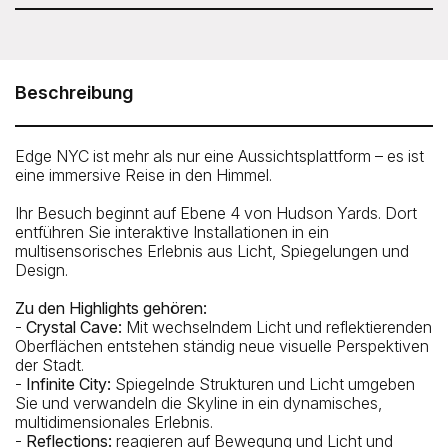
Die Öffnungszeiten können sich zeitweise ändern.
Edge Immersive Observation Deck
30 Hudson Yards, New York, NY 10001
Beschreibung
Edge NYC ist mehr als nur eine Aussichtsplattform – es ist
eine immersive Reise in den Himmel.
Ihr Besuch beginnt auf Ebene 4 von Hudson Yards. Dort
entführen Sie interaktive Installationen in ein
multisensorisches Erlebnis aus Licht, Spiegelungen und
Design.
Zu den Highlights gehören:
-
Crystal Cave:
Mit wechselndem Licht und reflektierenden
Oberflächen entstehen ständig neue visuelle Perspektiven
der Stadt.
-
Infinite City:
Spiegelnde Strukturen und Licht umgeben
Sie und verwandeln die Skyline in ein dynamisches,
Nächste U-Bahnstation
multidimensionales Erlebnis.
-
Reflections:
reagieren auf Bewegung und Licht und
34 Street-Hudson Yards Subway Station