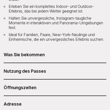
Erleben Sie ein komplettes Indoor- und Outdoor-
Erlebnis, das bei jedem Wetter geeignet ist.
Halten Sie unvergessliche, Instagram-taugliche
Momente in interaktiven und Panorama-Umgebungen
fest.
Ideal für Familien, Paare, New-York-Neulinge und
Einheimische, die ein unvergessliches Erlebnis suchen.
Was Sie bekommen
Die Eintrittskarte für die Aussichtsplattform Edge
Immersive ist in Ihrem Sesame Attraction Pass enthalten.
Nutzung des Passes
Alle Zeitfenster, auch die Stoßzeiten, sind abgedeckt. Bei
Nachdem Sie Ihren Sesame Attraction Pass gekauft
Direktkauf kosten die Tickets außerhalb der Stoßzeiten
haben, gehen Sie in Ihr Konto, um Ihr Ticket zu buchen.
Öffnungszeiten
45,73 $ für Erwachsene und 40,29 $ für Kinder. Zu
Stoßzeiten steigen die Preise auf 71,86 $ bzw. 66,42 $.
Die Online-Bearbeitungsgebühr von 2 $ pro Ticket ist
Normalerweise geöffnet von 10:00 bis 22:00 Uhr, letzter
ebenfalls im Pass enthalten.
Einlass um 21:00 Uhr.
Adresse