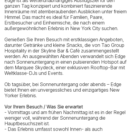
Edge ist als wetterunabhängiges Ausflugsziel für den
ganzen Tag konzipiert und kombiniert faszinierende
Innenräume mit atemberaubenden Ausblicken unter freiem
Himmel. Das macht es ideal für Familien, Paare,
Erstbesucher und Einheimische, die nach einem
außergewöhnlichen Erlebnis in New York City suchen.
Genießen Sie Ihren Besuch mit erstklassigen Angeboten,
darunter Getränke und kleine Snacks, die von Tao Group
Hospitality in der Skyline Bar & Café zusammengestellt
werden. An ausgewählten Abenden verwandelt sich Edge
nach Sonnenuntergang in einen pulsierenden Hotspot auf
dem Marquee Skydeck, einer exklusiven Rooftop-Bar mit
Weltklasse-DJs und Events.
Ob tagsüber, bei Sonnenuntergang oder abends – Edge
bietet Ihnen ein unvergessliches und einzigartiges New
Yorker Erlebnis.
Vor Ihrem Besuch / Was Sie erwartet
- Vormittags und am frühen Nachmittag ist es in der Regel
weniger voll, während der Sonnenuntergang die
Hauptbesuchszeit ist.
- Das Erlebnis umfasst sowohl Innen- als auch