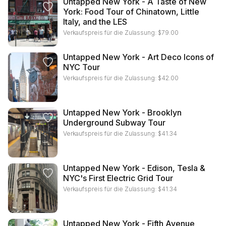
Untapped New York - A Taste of New
York: Food Tour of Chinatown, Little
Italy, and the LES
Verkaufspreis für die Zulassung:
$
79.00
Untapped New York - Art Deco Icons of
NYC Tour
Verkaufspreis für die Zulassung:
$
42.00
Untapped New York - Brooklyn
Underground Subway Tour
Verkaufspreis für die Zulassung:
$
41.34
Untapped New York - Edison, Tesla &
NYC's First Electric Grid Tour
Verkaufspreis für die Zulassung:
$
41.34
Untapped New York - Fifth Avenue