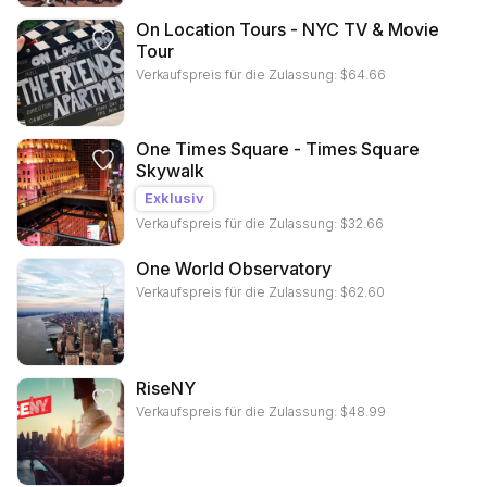
On Location Tours - NYC TV & Movie
Tour
Verkaufspreis für die Zulassung:
$
64.66
One Times Square - Times Square
Skywalk
Exklusiv
Verkaufspreis für die Zulassung:
$
32.66
One World Observatory
Verkaufspreis für die Zulassung:
$
62.60
RiseNY
Verkaufspreis für die Zulassung:
$
48.99