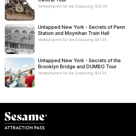
Verkaufspreis für die Zulassung:
$
42.00
Untapped New York - Secrets of Penn
Station and Moynihan Train Hall
Verkaufspreis für die Zulassung:
$
41.34
Untapped New York - Secrets of the
Brooklyn Bridge and DUMBO Tour
Verkaufspreis für die Zulassung:
$
41.34