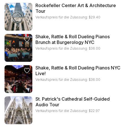
Rockefeller Center Art & Architecture
Tour
Verkaufspreis für die Zulassung:
$
29.40
Shake, Rattle & Roll Dueling Pianos
Brunch at Burgerology NYC
Verkaufspreis für die Zulassung:
$
36.00
Shake, Rattle & Roll Dueling Pianos NYC
Live!
Verkaufspreis für die Zulassung:
$
36.00
St. Patrick's Cathedral Self-Guided
Audio Tour
Verkaufspreis für die Zulassung:
$
22.97