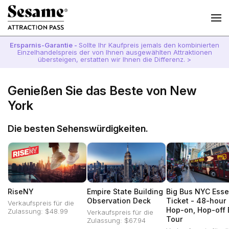
Ersparnis-Garantie -
Sollte Ihr Kaufpreis jemals den kombinierten
Einzelhandelspreis der von Ihnen ausgewählten Attraktionen
übersteigen, erstatten wir Ihnen die Differenz. >
Genießen Sie das Beste von New
York
Die besten Sehenswürdigkeiten.
RiseNY
Empire State Building
Big Bus NYC Esse
Observation Deck
Ticket - 48-hour
Verkaufspreis für die
Hop-on, Hop-off 
Zulassung: $48.99
Verkaufspreis für die
Tour
Zulassung: $67.94